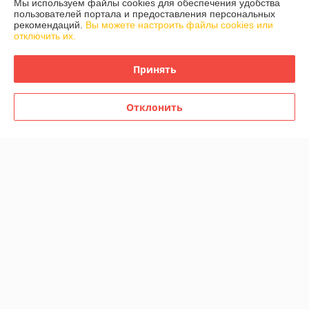
Мы используем файлы cookies для обеспечения удобства
пользователей портала и предоставления персональных
рекомендаций.
Вы можете настроить файлы cookies или
Контакты
отключить их.
Доставка и оплата
Принять
График работы
Отклонить
Полная версия сайта
Политика обработки cookies
Сайт создан на платформе Deal.by
Информация для покупателя
Юридическое лицо:
ООО «АлмазИнструмент»
Беларусь Минск ул. Полевая, дом 24А, каб. 32
Регистрационный номер ЕГР: 691130005