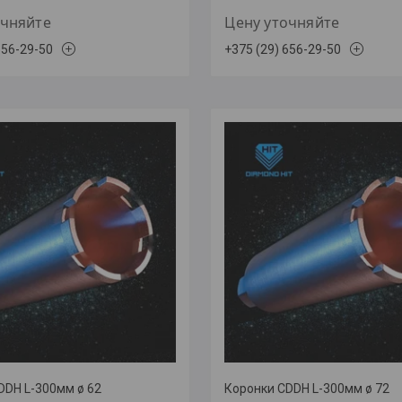
очняйте
Цену уточняйте
656-29-50
+375 (29) 656-29-50
DDH L-300мм ø 62
Коронки CDDH L-300мм ø 72