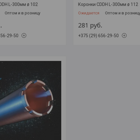
DDH L-300мм ø 102
Коронки CDDH L-300мм ø 112
Оптом и в розницу
Ожидается
Оптом и в розниц
.
281
руб.
656-29-50
+375 (29) 656-29-50