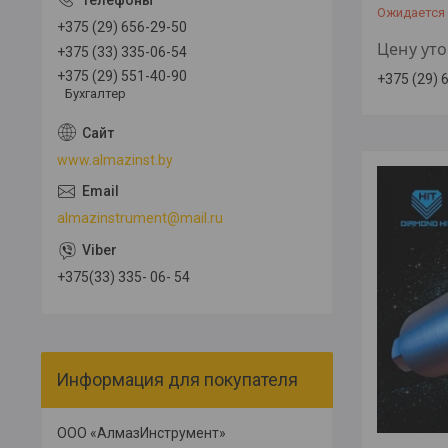
Ожидается
+375 (29) 656-29-50
Цену ут
+375 (33) 335-06-54
+375 (29) 551-40-90
+375 (29) 
Бухгалтер
www.almazinst.by
almazinstrument@mail.ru
+375(33) 335- 06- 54
Информация для покупателя
ООО «АлмазИнструмент»