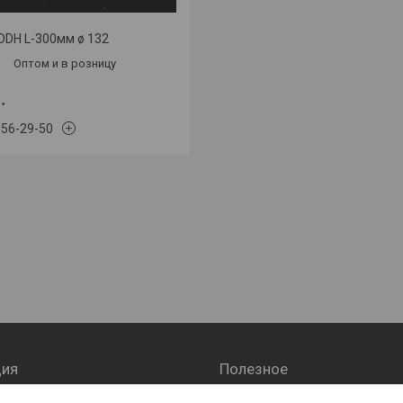
DDH L-300мм ø 132
Оптом и в розницу
.
656-29-50
ия
Полезное