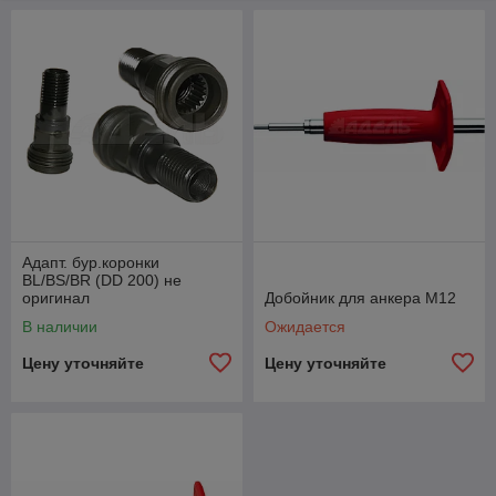
и алмазного бурения. Они
позволяют осуществлять работу
вместе с коронками, относящимися
к стандартному типу.
Товары и Услуги
Адапт. бур.коронки
BL/BS/BR (DD 200) не
оригинал
Добойник для анкера M12
В наличии
Ожидается
Это дает возможность в значительной мере экономить
Цену уточняйте
Цену уточняйте
средства. У нас можно адаптеры Hilti купить по самым
привлекательным ценам.
Мы сотрудничаем только с мировыми брендами,
которые прекрасно себя зарекомендовали. Но многие
производители с мировыми именем часто
сталкиваются с затруднениями. Расходные материалы,