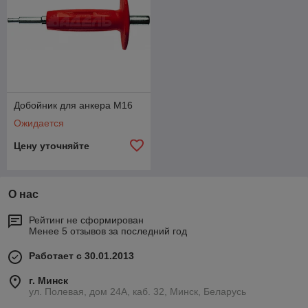
к которым относятся, например алмазные коронки,
стоят очень дорого. Но производитель не рекомендует
использовать с оборудованием коронки от других
производителей.
Добойник для анкера M16
И именно адаптер позволяет применять коронки, не
внося изменения в конструкцию самого агрегата.
Ожидается
Главными преимуществами подобных адаптеров
Цену уточняйте
являются:
Не нарушается конструкция устройства;
Применение является универсальным, использовать
О нас
адаптер можно с любой машиной представленного
бренда.
Рейтинг не сформирован
Менее 5 отзывов за последний год
В нашем каталоге вы найдете большой выбор
адаптеров. При необходимости специалисты компании
Работает с 30.01.2013
ответят на все ваши вопросы и помогут сделать
правильный выбор. Используя данные
г. Минск
приспособления, вы можете сэкономить существенные
ул. Полевая, дом 24А, каб. 32, Минск, Беларусь
средства.