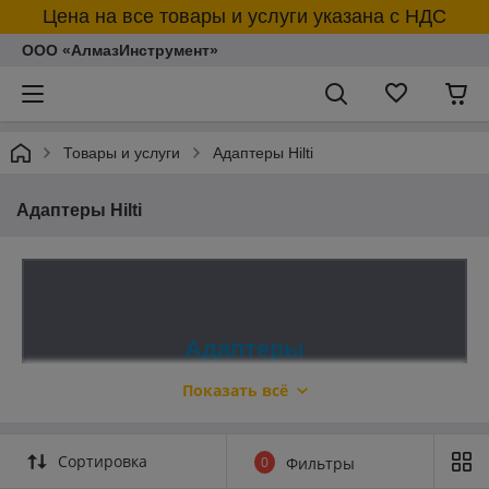
Цена на все товары и услуги указана с НДС
ООО «АлмазИнструмент»
Товары и услуги
Адаптеры Hilti
Адаптеры Hilti
Адаптеры
Показать всё
Адаптеры Hilti были созданы для
того, чтобы эксплуатироваться
Сортировка
0
Фильтры
вместе с агрегатами для сверления