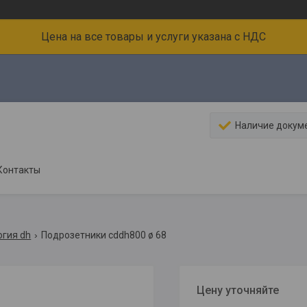
Цена на все товары и услуги указана с НДС
Наличие докум
Контакты
огия dh
Подрозетники cddh800 ø 68
Цену уточняйте