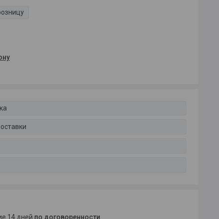
розницу
ону
ка
доставки
ние 14 дней
по договоренности