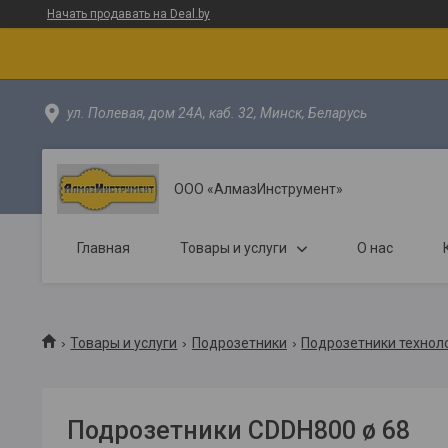
Начать продавать на Deal.by
ул. Полевая, дом 24А, каб. 32, Минск, Беларусь
ООО «АлмазИнструмент»
Главная
Товары и услуги
О нас
Товары и услуги
Подрозетники
Подрозетники технол
Подрозетники CDDH800 ø 68