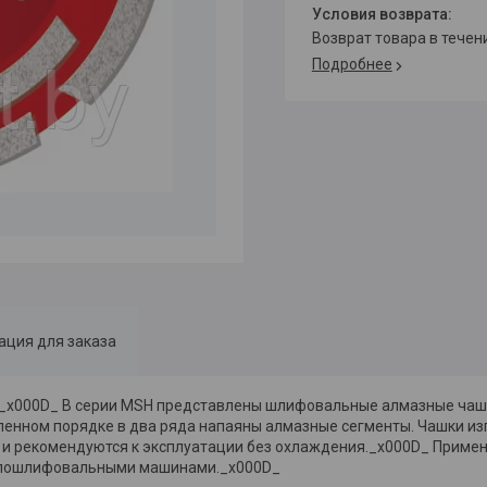
возврат товара в тече
Подробнее
ция для заказа
._x000D_ В серии MSH представлены шлифовальные алмазные чаш
еленном порядке в два ряда напаяны алмазные сегменты. Чашки из
 и рекомендуются к эксплуатации без охлаждения._x000D_ Приме
углошлифовальными машинами._x000D_