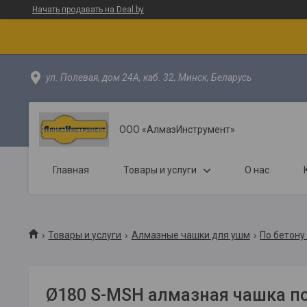
Начать продавать на Deal.by
ул. Полевая, дом 24А, каб. 32, Минск, Беларусь
ООО «АлмазИнструмент»
Главная
Товары и услуги
О нас
Товары и услуги
Алмазные чашки для ушм
По бетону
Ø180 S-MSH алмазная чашка по