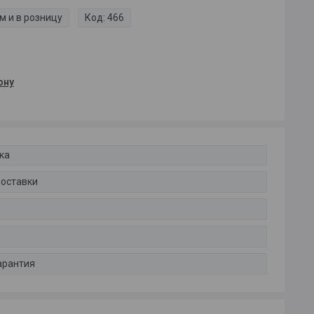
м и в розницу
Код:
466
ону
ка
доставки
арантия