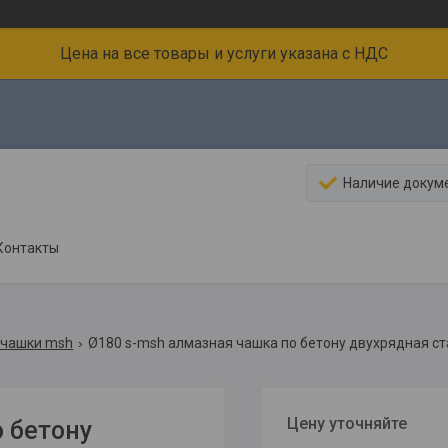
Цена на все товары и услуги указана с НДС
Наличие докум
Контакты
 чашки msh
Ø180 s-msh алмазная чашка по бетону двухрядная с
Цену уточняйте
 бетону